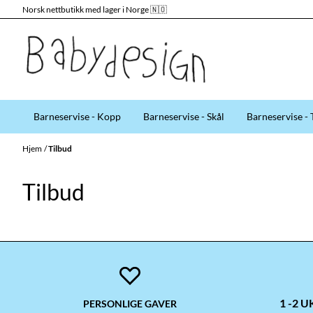
Norsk nettbutikk med lager i Norge 🇳🇴
Hopp til innhold
Barneservise - Kopp
Barneservise - Skål
Barneservise - 
Hjem
/
Tilbud
Tilbud
1 -2 
PERSONLIGE GAVER