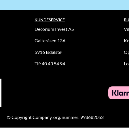
KUNDESERVICE
BU
Decorium Invest AS
Vi
Galteråsen 13A
Ko
5916 Isdalstø
Op
Tlf: 40 43 54 94
Lo
© Copyright Company, org. nummer: 998682053