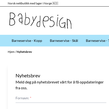
Norsk nettbutikk med lager i Norge 🇳🇴
Hopp til innhold
Barneservise - Kopp
Barneservise - Skål
Barneservise - 
Hjem
/
Nyhetsbrev
Nyhetsbrev
Meld deg på nyhetsbrevet vårt for å få oppdateringer
fra oss.
Fornavn:
*