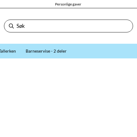
Personlige gaver
Tallerken
Barneservise - 2 deler