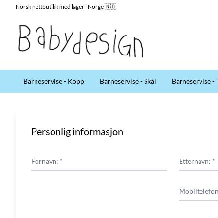
Norsk nettbutikk med lager i Norge 🇳🇴
Hopp til innhold
Barneservise - Kopp
Barneservise - Skål
Barneservise - 
Personlig informasjon
Fornavn: *
Etternavn: *
Mobiltelefon