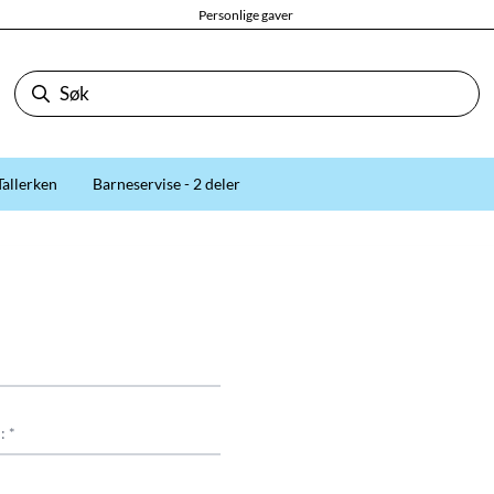
Personlige gaver
Tallerken
Barneservise - 2 deler
: *